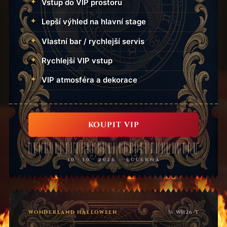
Vstup do VIP prostoru
Lepší výhled na hlavní stage
Vlastní bar / rychlejší servis
Rychlejší VIP vstup
VIP atmosféra a dekorace
KOUPIT VIP
30 · 10 · 2026 — LUCERNA
WONDERLAND HALLOWEEN
№ WH26-T