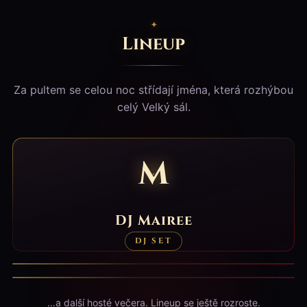
Lineup
Za pultem se celou noc střídají jména, která rozhýbou
celý Velký sál.
M
DJ Mairee
Jarakuda DJs
DJ SET · 30+ LET ZKUŠENOSTÍ
DJ SET
DJ SET
PŘEČÍST BIO →
Mike Frost
…a další hosté večera. Lineup se ještě rozroste.