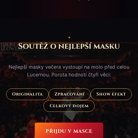
Soutěž o nejlepší masku
Nejlepší masky večera vystoupí na molo před celou
Lucernou. Porota hodnotí čtyři věci:
Originalita
Zpracování
Show efekt
Celkový dojem
PŘIJDU V MASCE