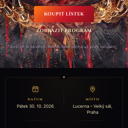
KOUPIT LÍSTEK
ZOBRAZIT PROGRAM
Kostým je povinný. Wonderland začíná už před vstupem.
✦
DATUM
MÍSTO
Pátek 30. 10. 2026
Lucerna – Velký sál,
Praha