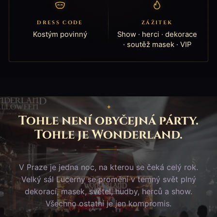
DRESS CODE
ZÁŽITEK
Kostým povinný
Show · herci · dekorace
· soutěž masek · VIP
Tohle není obyčejná párty.
Tohle je Wonderland.
V Praze je jedna noc, na kterou se čeká celý rok.
Velký sál Lucerny se promění v temný svět plný
dekorací, masek, světel, hudby, herců a show.
Všechno ostatní je jen kompromis.