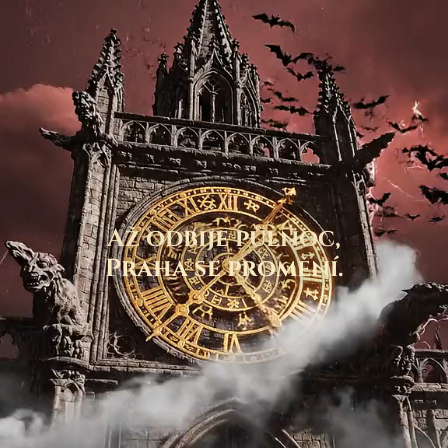
Až odbije půlnoc,
Praha se promění.