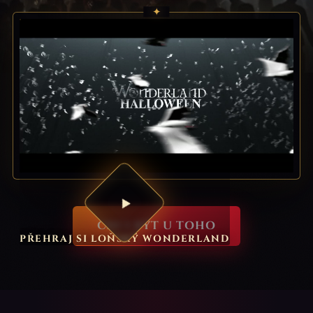
✦
CHCI BÝT U TOHO
PŘEHRAJ SI LOŇSKÝ WONDERLAND