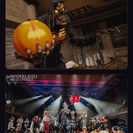
Wonderland tvoří lidé. Čím lepší kostým, tím silnější
zážitek.
Dekorace
Lucerna jako temný pražský Wonderland: gotika, dýně,
oheň.