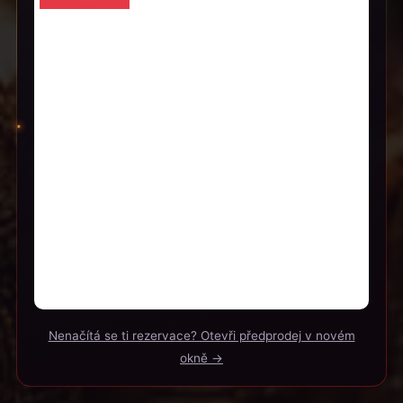
Nenačítá se ti rezervace? Otevři předprodej v novém
okně →