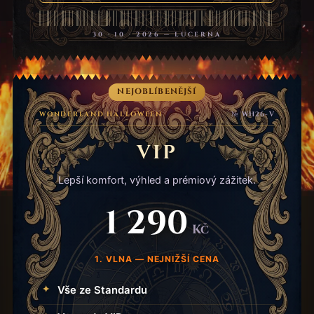
30 · 10 · 2026 — LUCERNA
NEJOBLÍBENĚJŠÍ
WONDERLAND HALLOWEEN
№ WH26-V
VIP
Lepší komfort, výhled a prémiový zážitek.
1 290
Kč
1. VLNA — NEJNIŽŠÍ CENA
Vše ze Standardu