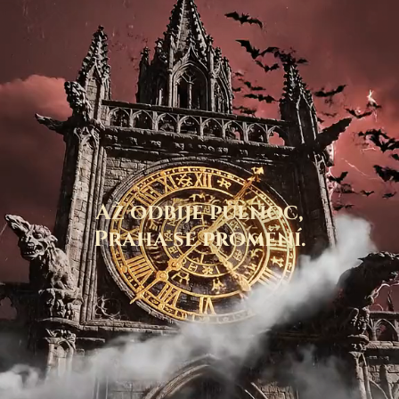
Až odbije půlnoc,
Praha se promění.