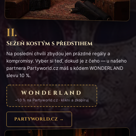
II.
Sežeň kostým s předstihem
Na poslední chvíli zbydou jen prázdné regály a
kompromisy. Vyber si teď, dokud je z čeho — u našeho
partnera Partyworld.cz máš s kódem WONDERLAND
slevu 10 %.
WONDERLAND
−10 % na Partyworld.cz · klikni a zkopíruj
PARTYWORLD.CZ →