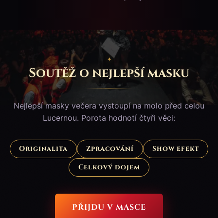
Soutěž o nejlepší masku
Nejlepší masky večera vystoupí na molo před celou
Lucernou. Porota hodnotí čtyři věci:
Originalita
Zpracování
Show efekt
Celkový dojem
PŘIJDU V MASCE