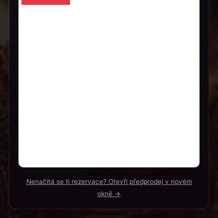
Nenačítá se ti rezervace? Otevři předprodej v novém
okně →