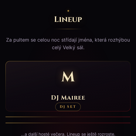
Lineup
Za pultem se celou noc střídají jména, která rozhýbou
celý Velký sál.
M
DJ Mairee
Jarakuda DJs
DJ SET · 30+ LET ZKUŠENOSTÍ
DJ SET
DJ SET
PŘEČÍST BIO →
Mike Frost
…a další hosté večera. Lineup se ještě rozroste.