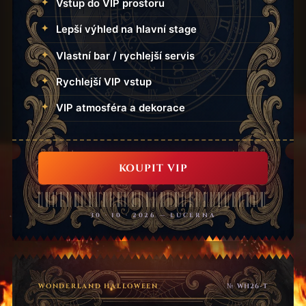
Vstup do VIP prostoru
Lepší výhled na hlavní stage
Vlastní bar / rychlejší servis
Rychlejší VIP vstup
VIP atmosféra a dekorace
KOUPIT VIP
30 · 10 · 2026 — LUCERNA
WONDERLAND HALLOWEEN
№ WH26-T