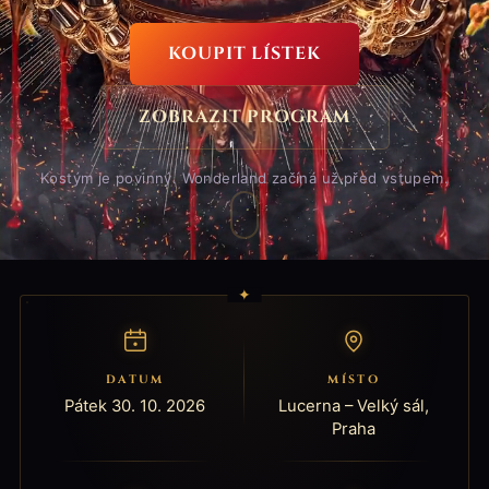
KOUPIT LÍSTEK
ZOBRAZIT PROGRAM
Kostým je povinný. Wonderland začíná už před vstupem.
✦
DATUM
MÍSTO
Pátek 30. 10. 2026
Lucerna – Velký sál,
Praha