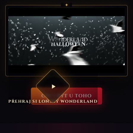
✦
CHCI BÝT U TOHO
PŘEHRAJ SI LOŇSKÝ WONDERLAND