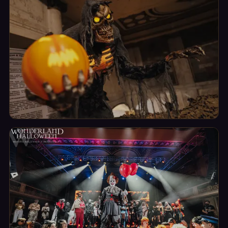
Wonderland tvoří lidé. Čím lepší kostým, tím silnější
zážitek.
Dekorace
Lucerna jako temný pražský Wonderland: gotika, dýně,
oheň.