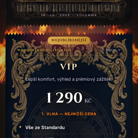
30 · 10 · 2026 — LUCERNA
NEJOBLÍBENĚJŠÍ
WONDERLAND HALLOWEEN
№ WH26-V
VIP
Lepší komfort, výhled a prémiový zážitek.
1 290
Kč
1. VLNA — NEJNIŽŠÍ CENA
Vše ze Standardu